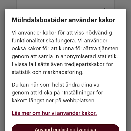
Mölndalsbostäder använder kakor
Vi använder kakor för att viss nödvändig
DEN SKÖNA KÄNSLAN ATT KOMMA HEM -
funktionalitet ska fungera. Vi använder
31 OKTOBER 2025
också kakor för att kunna förbättra tjänsten
Nu rustar vi
genom att samla in anonymiserad statistik.
Kålleredgården för
I vissa fall sätts även tredjepartskakor för
framtiden
statistik och marknadsföring.
Du kan när som helst ändra dina val
genom att klicka på ”Inställningar för
kakor” längst ner på webbplatsen.
Läs mer om hur vi använder kakor.
HYRESGÄSTINFORMATION - 19
SEPTEMBER 2025
Därför behöver du en
Använd endast nödvändiga