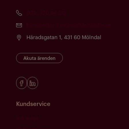
031 - 720 84 00
kundcenter@molndalsbostader.se
Häradsgatan 1, 431 60 Mölndal
Akuta ärenden
Kundservice
Sök ledigt