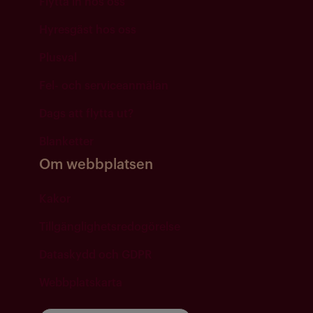
Flytta in hos oss
Hyresgäst hos oss
Plusval
Fel- och serviceanmälan
Dags att flytta ut?
Blanketter
Om webbplatsen
Kakor
Tillgänglighetsredogörelse
Dataskydd och GDPR
Webbplatskarta