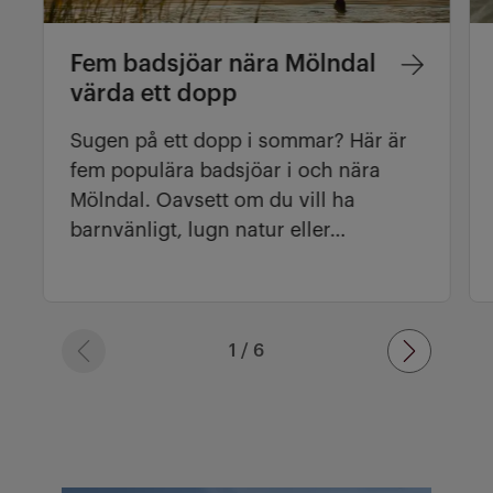
Fem badsjöar nära Mölndal
värda ett dopp
Sugen på ett dopp i sommar? Här är
fem populära badsjöar i och nära
Mölndal. Oavsett om du vill ha
barnvänligt, lugn natur eller…
artikel 1 av 6
1 / 6