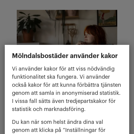
Mölndalsbostäder använder kakor
Vi använder kakor för att viss nödvändig
funktionalitet ska fungera. Vi använder
Vill du bo hos oss?
också kakor för att kunna förbättra tjänsten
genom att samla in anonymiserad statistik.
För att få en lägenhet hos oss
I vissa fall sätts även tredjepartskakor för
behöver du registrera ett konto
statistik och marknadsföring.
hos Boplats. Där står du i kö,
ser lediga bostäder och
Du kan när som helst ändra dina val
anmäler intresse. Det är en god
genom att klicka på ”Inställningar för