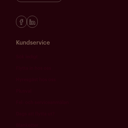
Kundservice
Sök ledigt
Flytta in hos oss
Hyresgäst hos oss
Plusval
Fel- och serviceanmälan
Dags att flytta ut?
Blanketter