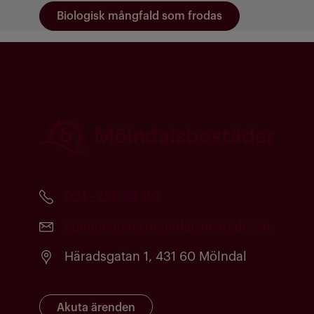
Biologisk mångfald som frodas
031 - 720 84 00
kundcenter@molndalsbostader.se
Häradsgatan 1, 431 60 Mölndal
Akuta ärenden