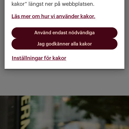
idé att sätta upp dig i kö även
kakor” längst ner på webbplatsen.
om det inte är aktuellt med
Läs mer om hur vi använder kakor.
bostad just nu efter som det är
lång kötid. Läs mer om hur du
Använd endast nödvändiga
skapar ett konto hos Boplats.
Jag godkänner alla kakor
Ställ dig i kö hos Boplats
Inställningar för kakor