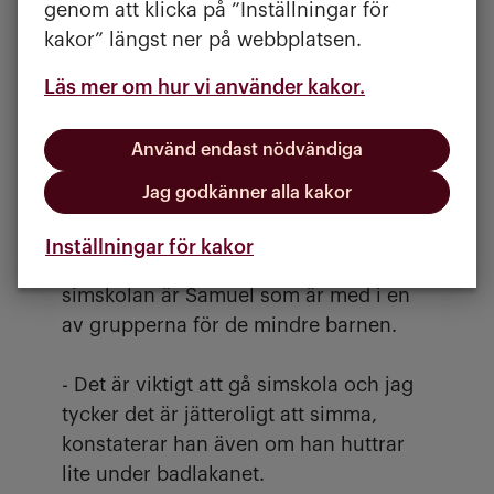
genom att klicka på ”Inställningar för
Sjön kan verka läskig för de mindre
kakor” längst ner på webbplatsen.
barnen, speciellt när de inte ser
bottnen, men det är i det här området
Läs mer om hur vi använder kakor.
som många barn kommer att vistas i
sommar. Det vackra naturområdet
Använd endast nödvändiga
kring Sisjön bjuder in till att spendera
dagarna här och då är det viktigt att
Jag godkänner alla kakor
vara trygg i och omkring vattnet.
Inställningar för kakor
som deltagit i
ETT AV BARNEN
simskolan är Samuel som är med i en
av grupperna för de mindre barnen.
- Det är viktigt att gå simskola och jag
tycker det är jätteroligt att simma,
konstaterar han även om han huttrar
lite under badlakanet.