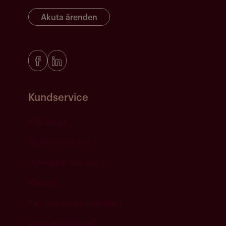
Akuta ärenden
Kundservice
Sök ledigt
Flytta in hos oss
Hyresgäst hos oss
Plusval
Fel- och serviceanmälan
Dags att flytta ut?