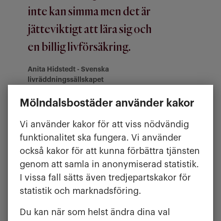
inte kan simma men det är
jätteviktigt att lära sig och
en billig livförsäkring.
Anita Hidstedt - Svenska
livräddningssällskapet
Mölndalsbostäder använder kakor
Anita från Livräddningssällskapet
Vi använder kakor för att viss nödvändig
kommer upp från bryggan där barnen
funktionalitet ska fungera. Vi använder
simmar.
också kakor för att kunna förbättra tjänsten
– Det är så många barn som inte kan
genom att samla in anonymiserad statistik.
simma men det är jätteviktigt att lära
I vissa fall sätts även tredjepartskakor för
sig och en billig livförsäkring.” säger
statistik och marknadsföring.
hon. Det är stor skillnad på att lära sig
Du kan när som helst ändra dina val
simma i en bassäng och i öppet vatten.