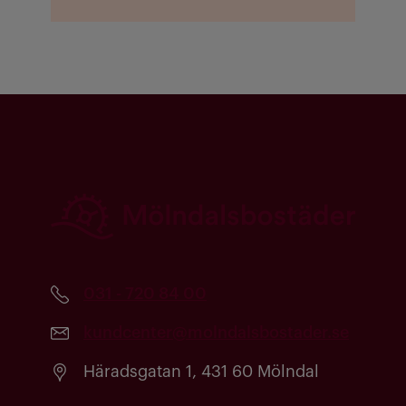
031 - 720 84 00
kundcenter@molndalsbostader.se
Häradsgatan 1, 431 60 Mölndal