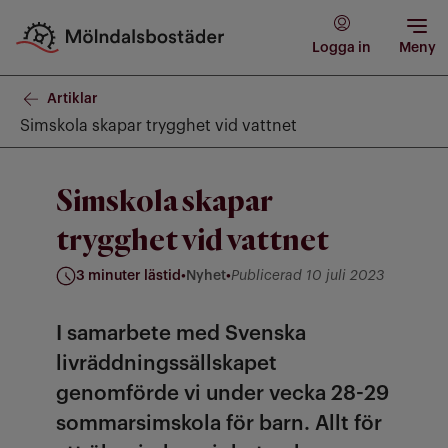
Logga in
Meny
Artiklar
Simskola skapar trygghet vid vattnet
Simskola skapar
trygghet vid vattnet
3 minuter lästid
•
Nyhet
•
Publicerad 10 juli 2023
Kategori: Nyhet
I samarbete med Svenska
livräddningssällskapet
genomförde vi under vecka 28-29
sommarsimskola för barn. Allt för