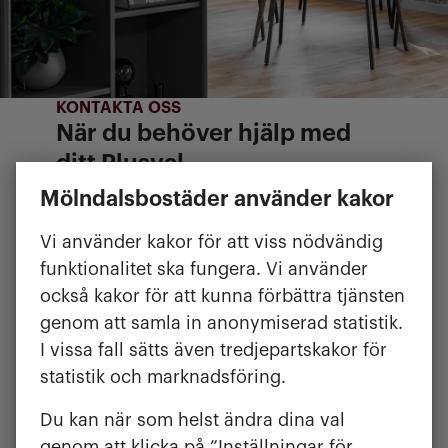
KONTAKTA OSS
När du behöver hjälp med
ditt Plusval
Behöver du rådgivning är du
Mölndalsbostäder använder kakor
välkommen att kontakta oss. Enklast
Vi använder kakor för att viss nödvändig
gör du det via Mina sidor eller mejl.
funktionalitet ska fungera. Vi använder
Skriv gärna vad du vill ha hjälp med så
också kakor för att kunna förbättra tjänsten
bokar vi telefonrådgivning eller ett
genom att samla in anonymiserad statistik.
besök i vår utställning hos oss på
I vissa fall sätts även tredjepartskakor för
Häradsgatan 1. Här har vi prover på
statistik och marknadsföring.
tapeter, köksluckor med mera. Ibland är
det lättare att få inspiration genom att
Du kan när som helst ändra dina val
se prover på färger och material.
genom att klicka på ”Inställningar för