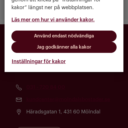
Kontakta oss
kakor” längst ner på webbplatsen.
Mina sidor
Läs mer om hur vi använder kakor.
Använd endast nödvändiga
Jag godkänner alla kakor
Inställningar för kakor
031 - 720 84 00
kundcenter@molndalsbostader.se
Häradsgatan 1, 431 60 Mölndal