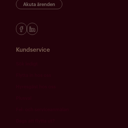
Akuta ärenden
Kundservice
Sök ledigt
Flytta in hos oss
Hyresgäst hos oss
Plusval
Fel- och serviceanmälan
Dags att flytta ut?