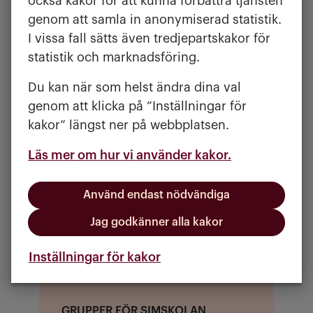
också kakor för att kunna förbättra tjänsten
simlärarna. Tala om att du bor hos
genom att samla in anonymiserad statistik.
Mölndalsbostäder och lämna dina
I vissa fall sätts även tredjepartskakor för
kontaktuppgifter.
statistik och marknadsföring.
Du kan när som helst ändra dina val
Märkestagning
genom att klicka på ”Inställningar för
Barnen kan ta simmärken som Krabban,
kakor” längst ner på webbplatsen.
Sjöhästen, Sjölejonet och Sjöstjärnan.
Det är gratis och fungerar både med
Läs mer om hur vi använder kakor.
anmälan och drop-in.
Använd endast nödvändiga
Ett särskilt tack riktar vi till Vestia och
Jag godkänner alla kakor
Rental som sponsrar oss med en bod
till simskolan.
Inställningar för kakor
GRUPPER FÖR SIMSKOLAN