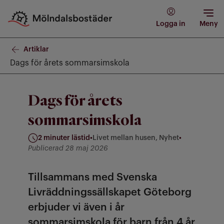
Logga in
Meny
Artiklar
Dags för årets sommarsimskola
Dags för årets
sommarsimskola
2 minuter lästid
•
Livet mellan husen, Nyhet
•
Kategorier: Livet mellan husen, Nyhet
Publicerad 28 maj 2026
Tillsammans med Svenska
Livräddningssällskapet Göteborg
erbjuder vi även i år
sommarsimskola för barn från 4 år