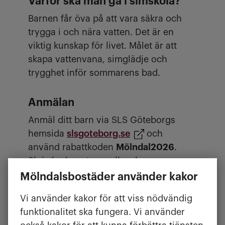
Varför ska man gå i simskola?
Barnen får öva på att vara säkra och
trygga i och nära vatten. Det är en
viktig kunskap för livet. Målet är att
skapa vattenvana, simglädje och
trygghet inför sommarens bad.
Anmälan
Anmäl ditt barn via SLS Göteborgs
hemsida
slsgoteborg.se
och
använd rabattkoden
Mölndal2026
.
Skriv koden utan mellanslag.
Mölndalsbostäder använder kakor
Anmälan på plats
Vi använder kakor för att viss nödvändig
Det går också bra att anmäla sig på
funktionalitet ska fungera. Vi använder
plats. Avgiften betalas då med Swish till