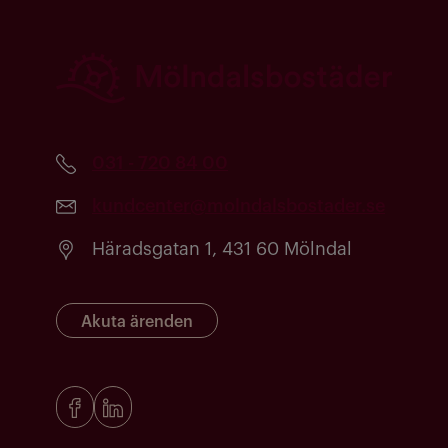
031 - 720 84 00
kundcenter@molndalsbostader.se
Häradsgatan 1, 431 60 Mölndal
Akuta ärenden