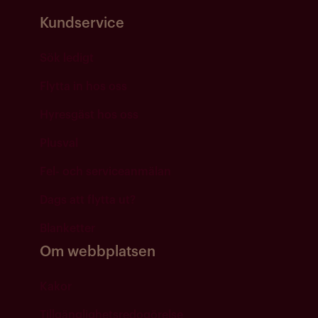
Kundservice
Sök ledigt
Flytta in hos oss
Hyresgäst hos oss
Plusval
Fel- och serviceanmälan
Dags att flytta ut?
Blanketter
Om webbplatsen
Kakor
Tillgänglighetsredogörelse