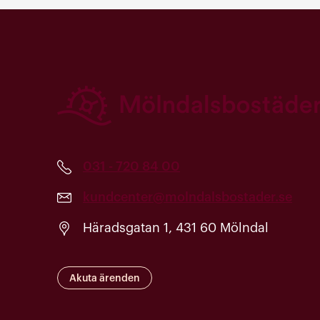
031 - 720 84 00
kundcenter@molndalsbostader.se
Häradsgatan 1, 431 60 Mölndal
Akuta ärenden