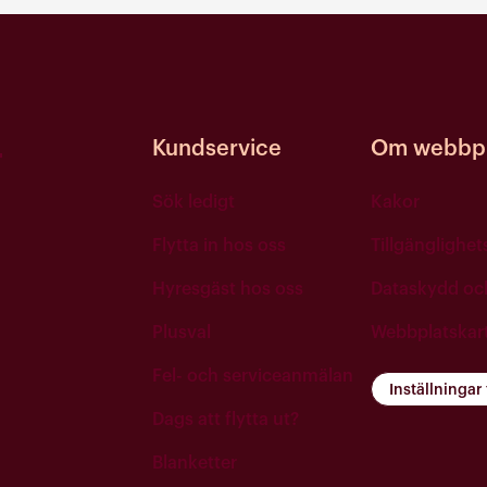
Kundservice
Om webbpl
Sök ledigt
Kakor
Flytta in hos oss
Tillgänglighe
Hyresgäst hos oss
Dataskydd o
Plusval
Webbplatskar
Fel- och serviceanmälan
Inställningar
Dags att flytta ut?
Blanketter