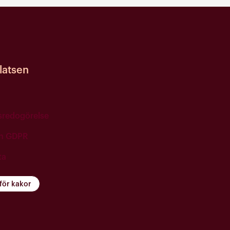
atsen
tsredogörelse
ch GDPR
ta
 för kakor