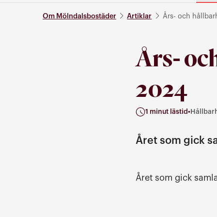
Om Mölndalsbostäder
Artiklar
Års- och hållba
Års- oc
2024
1 minut lästid
•
Hållbarh
Kategorier: Hållbarhet, Ak
Året som gick sa
Året som gick samla