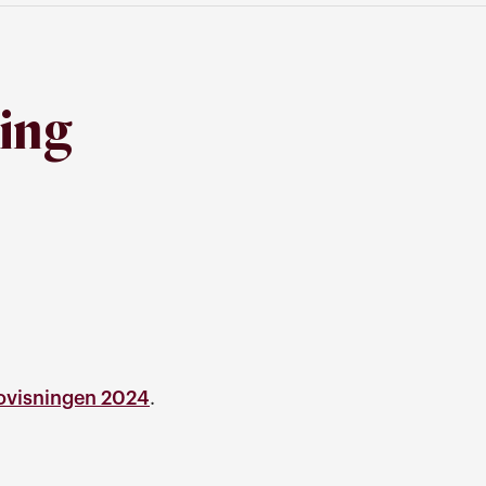
ing
dovisningen 2024
.