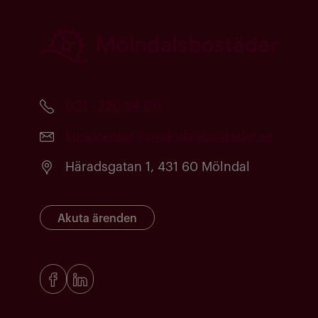
031 - 720 84 00
kundcenter@molndalsbostader.se
Häradsgatan 1, 431 60 Mölndal
Akuta ärenden