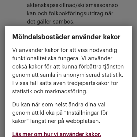
äktenskapsskillnad/skilsmässoansö
kan och folkbokföringsutdrag när
det gäller sambos.
Mölndalsbostäder använder kakor
Medicinsk förtur
Vi använder kakor för att viss nödvändig
Medicinsk förtur kan beviljas vid till
funktionalitet ska fungera. Vi använder
exempel behov av hiss eller andra
också kakor för att kunna förbättra tjänsten
tillgänglighetsrelaterade behov. Det går
genom att samla in anonymiserad statistik.
inte ansöka om en medicinsk förtur för
I vissa fall sätts även tredjepartskakor för
att man behöver större eller mindre
statistik och marknadsföring.
lägenhet. Förturen är baserad på
tillgänglighet och kräver ett läkarintyg.
Du kan när som helst ändra dina val
genom att klicka på ”Inställningar för
Bekräftad störning
kakor” längst ner på webbplatsen.
Hyresgäst som utsatts för bekräftade
Läs mer om hur vi använder kakor.