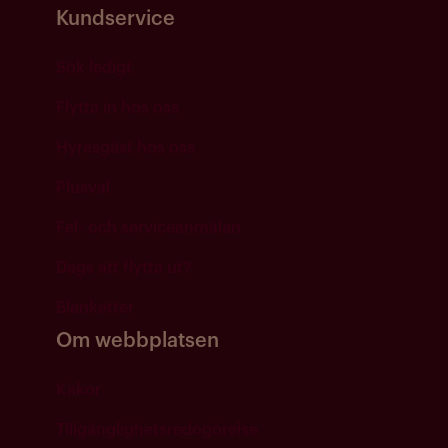
Kundservice
Sök ledigt
Flytta in hos oss
Hyresgäst hos oss
Plusval
Fel- och serviceanmälan
Dags att flytta ut?
Blanketter
Om webbplatsen
Kakor
Tillgänglighetsredogörelse