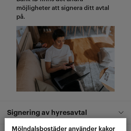
möjligheter att signera ditt avtal
på.
Signering av hyresavtal
Mölndalsbostäder använder kakor