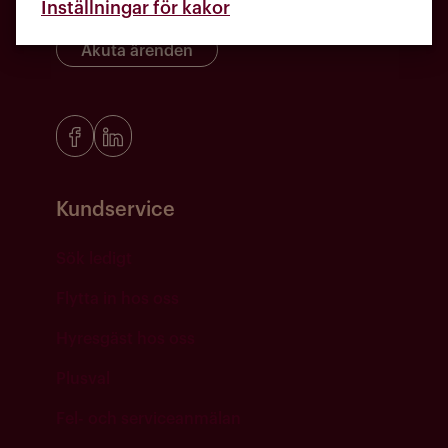
Inställningar för kakor
Akuta ärenden
Kundservice
Sök ledigt
Flytta in hos oss
Hyresgäst hos oss
Plusval
Fel- och serviceanmälan