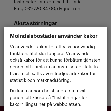
fastigheter kan komma till skada.
Ring 031-720 84 00, dygnet runt
Akuta störningar
Vardagar: 08.00–16.00 ring 031-720 84
Mölndalsbostäder använder kakor
00
Övrig tid, ring vår störningsjour 031-
Vi använder kakor för att viss nödvändig
720 84 50
funktionalitet ska fungera. Vi använder
också kakor för att kunna förbättra tjänsten
Vid fara för liv
genom att samla in anonymiserad statistik.
I vissa fall sätts även tredjepartskakor för
Ring 112, SOS alarm
statistik och marknadsföring.
Publicerad:
2 februari 2026
Du kan när som helst ändra dina val
Uppdaterad:
2 februari 2026
genom att klicka på ”Inställningar för
kakor” längst ner på webbplatsen.