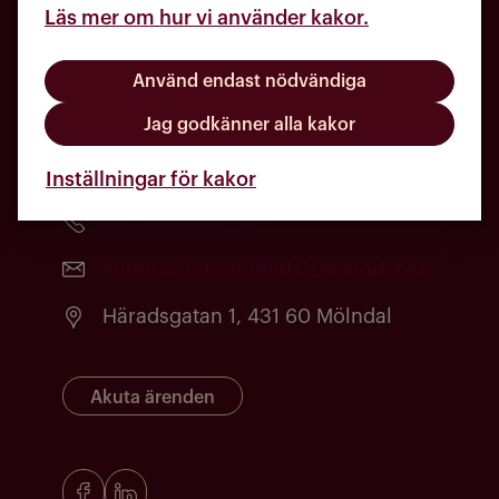
Läs mer om hur vi använder kakor.
Använd endast nödvändiga
Jag godkänner alla kakor
Inställningar för kakor
031 - 720 84 00
kundcenter@molndalsbostader.se
Häradsgatan 1, 431 60 Mölndal
Akuta ärenden