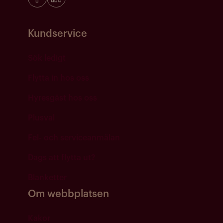
Kundservice
Sök ledigt
Flytta in hos oss
Hyresgäst hos oss
Plusval
Fel- och serviceanmälan
Dags att flytta ut?
Blanketter
Om webbplatsen
Kakor