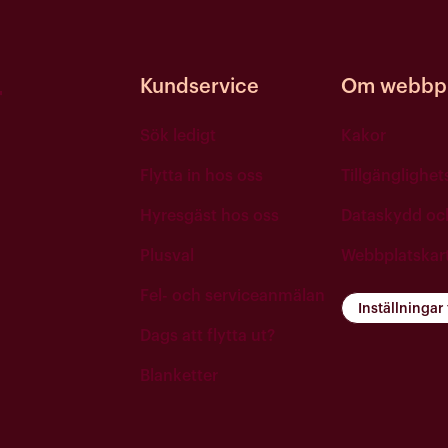
Kundservice
Om webbpl
Sök ledigt
Kakor
Flytta in hos oss
Tillgänglighe
Hyresgäst hos oss
Dataskydd o
Plusval
Webbplatskar
Fel- och serviceanmälan
Inställningar
Dags att flytta ut?
Blanketter