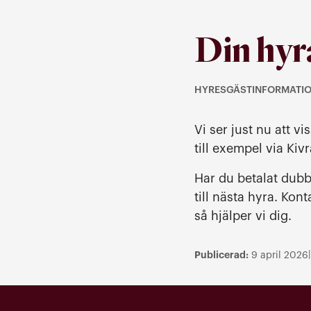
Din hyr
HYRESGÄSTINFORMATI
Kategori: Hyresgästinfo
Vi ser just nu att 
till exempel via Ki
Har du betalat dubb
till nästa hyra. Kon
så hjälper vi dig.
Publicerad:
|
9 april 2026