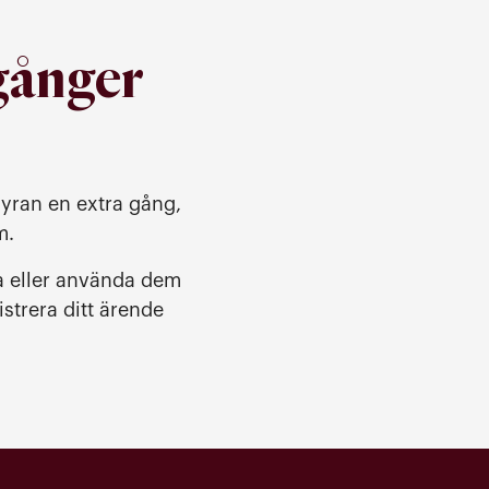
 gånger
hyran en extra gång,
em.
da eller använda dem
strera ditt ärende