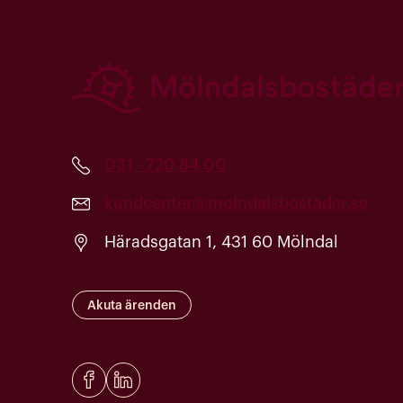
031 - 720 84 00
kundcenter@molndalsbostader.se
Häradsgatan 1, 431 60 Mölndal
Akuta ärenden