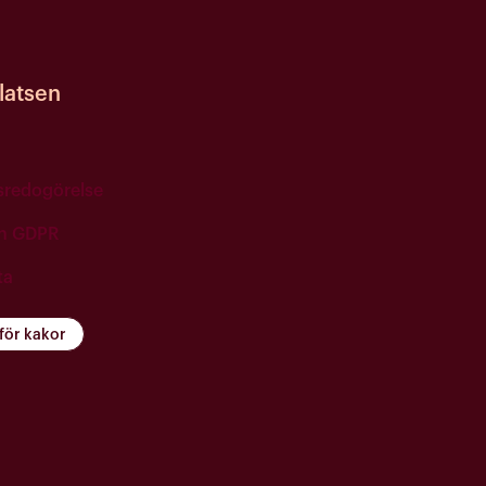
atsen
tsredogörelse
ch GDPR
ta
 för kakor