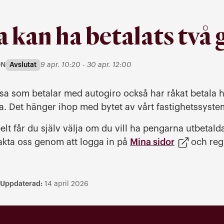
a kan ha betalats två
till
ON
9 apr. 10:20
-
30 apr. 12:00
Avslutat
rmation
vissa som betalar med autogiro också har råkat betala 
vra. Det hänger ihop med bytet av vårt fastighetssyst
elt får du själv välja om du vill ha pengarna utbetal
takta oss genom att logga in på
Mina sidor
och regi
Uppdaterad:
14 april 2026