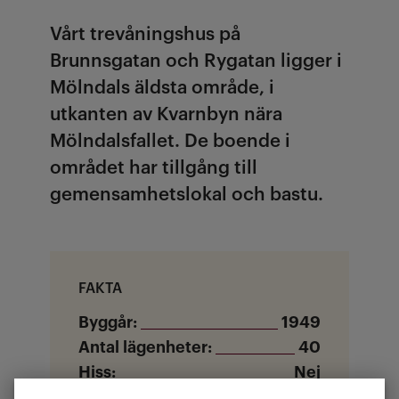
Vårt trevåningshus på
Brunnsgatan och Rygatan ligger i
Mölndals äldsta område, i
utkanten av Kvarnbyn nära
Mölndalsfallet. De boende i
området har tillgång till
gemensamhetslokal och bastu.
FAKTA
Byggår:
1949
Antal lägenheter:
40
Hiss:
Nej
Storlek:
1-3 rum