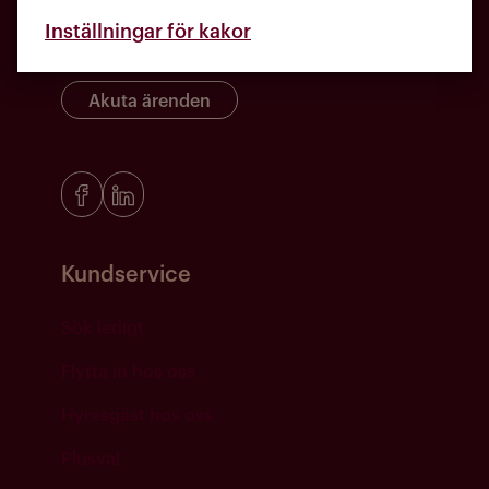
Häradsgatan 1, 431 60 Mölndal
Inställningar för kakor
Akuta ärenden
Kundservice
Sök ledigt
Flytta in hos oss
Hyresgäst hos oss
Plusval