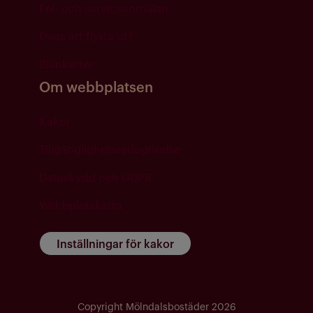
Fel- och serviceanmälan
Dags att flytta ut?
Blanketter
Om webbplatsen
Kakor
Tillgänglighetsredogörelse
Dataskydd och GDPR
Webbplatskarta
Inställningar för kakor
Copyright Mölndalsbostäder 2026