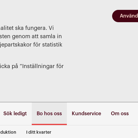
Använd
alitet ska fungera. Vi
nsten genom att samla in
jepartskakor för statistik
cka på ”Inställningar för
Sök ledigt
Bo hos oss
Kundservice
Om oss
duktion
I ditt kvarter