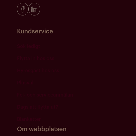
Kundservice
Sök ledigt
Flytta in hos oss
Hyresgäst hos oss
Plusval
Fel- och serviceanmälan
Dags att flytta ut?
Blanketter
Om webbplatsen