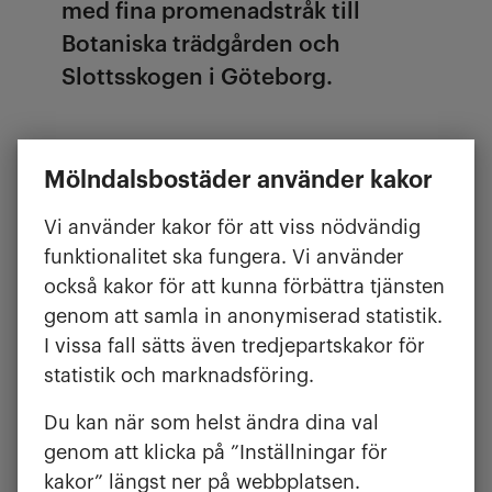
med fina promenadstråk till
Botaniska trädgården och
Slottsskogen i Göteborg.
Mölndalsbostäder använder kakor
FAKTA
Vi använder kakor för att viss nödvändig
Byggår:
1998
funktionalitet ska fungera. Vi använder
Antal lägenheter:
66
också kakor för att kunna förbättra tjänsten
Hiss:
Ja, nr 20, 22
genom att samla in anonymiserad statistik.
Storlek:
2-4 rum
I vissa fall sätts även tredjepartskakor för
Yta:
56-115 kvm
statistik och marknadsföring.
Du kan när som helst ändra dina val
genom att klicka på ”Inställningar för
kakor” längst ner på webbplatsen.