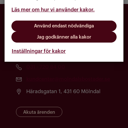
Läs mer om hur vi använder kakor.
Använd endast nödvändiga
Jag godkänner alla kakor
Inställningar för kakor
031 - 720 84 00
kundcenter@molndalsbostader.se
Häradsgatan 1, 431 60 Mölndal
Akuta ärenden