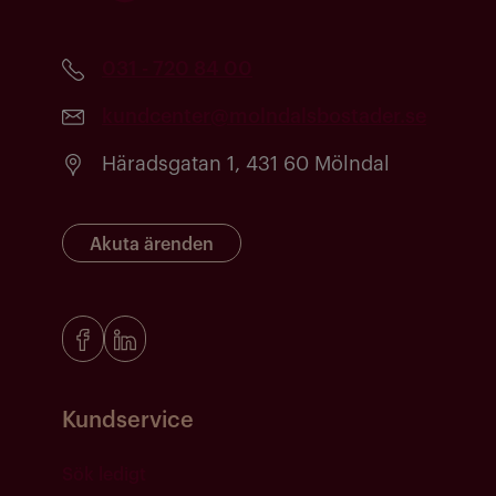
031 - 720 84 00
kundcenter@molndalsbostader.se
Häradsgatan 1, 431 60 Mölndal
Akuta ärenden
Kundservice
Sök ledigt