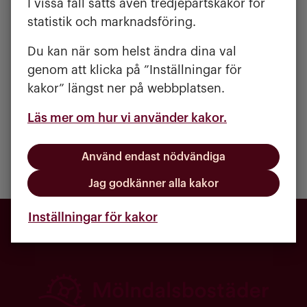
I vissa fall sätts även tredjepartskakor för
statistik och marknadsföring.
Du kan när som helst ändra dina val
Pirkko Ryttersson
genom att klicka på ”Inställningar för
Ombyggnadssamordnare
kakor” längst ner på webbplatsen.
projekt
@
molndalsbostader.se
Läs mer om hur vi använder kakor.
Använd endast nödvändiga
Publicerad:
Uppdaterad:
10 april 2025
7 juli 2026
Jag godkänner alla kakor
Inställningar för kakor