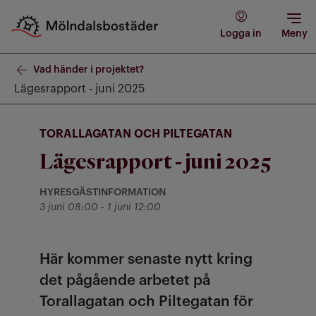
Logga in
Meny
Vad händer i projektet?
Lägesrapport - juni 2025
TORALLAGATAN OCH PILTEGATAN
Lägesrapport - juni 2025
HYRESGÄSTINFORMATION
Kategori: Hyresgästinformation
till
3 juni 08:00
-
1 juni 12:00
Här kommer senaste nytt kring
det pågående arbetet på
Torallagatan och Piltegatan för