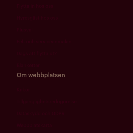
Flytta in hos oss
Hyresgäst hos oss
Plusval
Fel- och serviceanmälan
Dags att flytta ut?
Blanketter
Om webbplatsen
Kakor
Tillgänglighetsredogörelse
Dataskydd och GDPR
Webbplatskarta