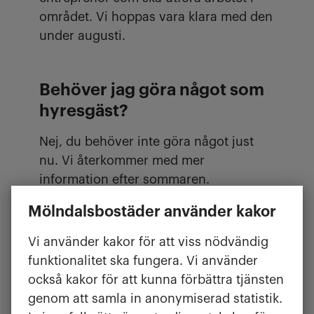
området. Vi hoppas vara klara med den
under augusti.
Behöver jag göra något som
hyresgäst?
Nej, du behöver inte göra något just
nu. Vi återkommer med mer
information efter sommaren.
Mölndalsbostäder använder kakor
Vi använder kakor för att viss nödvändig
funktionalitet ska fungera. Vi använder
också kakor för att kunna förbättra tjänsten
genom att samla in anonymiserad statistik.