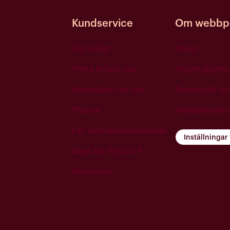
Kundservice
Om webbpl
Sök ledigt
Kakor
Flytta in hos oss
Tillgänglighe
Hyresgäst hos oss
Dataskydd o
Plusval
Webbplatskar
Fel- och serviceanmälan
Inställningar
Dags att flytta ut?
Blanketter