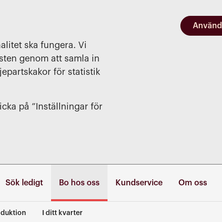
Använd
alitet ska fungera. Vi
nsten genom att samla in
jepartskakor för statistik
cka på ”Inställningar för
Sök ledigt
Bo hos oss
Kundservice
Om oss
duktion
I ditt kvarter