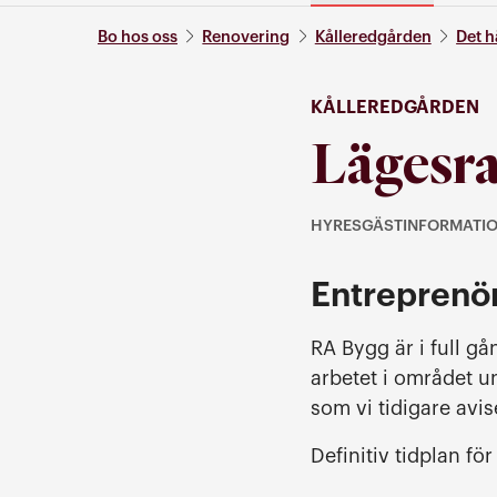
Bo hos oss
Renovering
Kålleredgården
Det h
KÅLLEREDGÅRDEN
Lägesra
HYRESGÄSTINFORMATI
Kategori: Hyresgästinfo
Entreprenör
RA Bygg är i full g
arbetet i området u
som vi tidigare avis
Definitiv tidplan fö