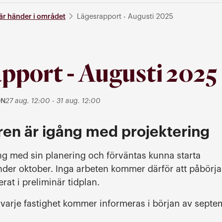
är händer i området
Lägesrapport - Augusti 2025
pport - Augusti 2025
till
ON
27 aug. 12:00
-
31 aug. 12:00
rmation
en är igång med projektering
ång med sin planering och förväntas kunna starta
nder oktober. Inga arbeten kommer därför att påbörj
erat i preliminär tidplan.
r varje fastighet kommer informeras i början av septe