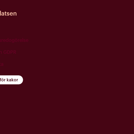
atsen
tsredogörelse
ch GDPR
ta
 för kakor