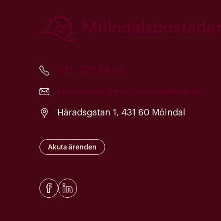
031 - 720 84 00
kundcenter@molndalsbostader.se
Häradsgatan 1, 431 60 Mölndal
Akuta ärenden